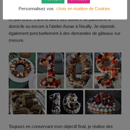
En parallèle et en attendant de trouver le local rêvé pour
Personnalisez vos
choix en matière de Cookies
donner vie à mon projet, je créé ma structure Cook&Croc
en juin 2021. J’anime alors des ateliers de pâtisserie à
domicile ou encore à l’atelier Aurae à Neuilly. Je réponds
également ponctuellement à des demandes de gâteaux sur
mesure.
Toujours en conservant mon objectif final, je réalise des