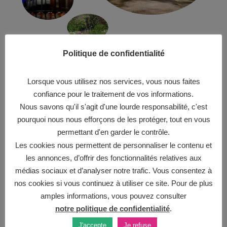
Le parc de Bécon est en effet un parc classé puisqu’il abrite
Politique de confidentialité
des monuments historiques. En effet, le Pavillon des Indes
ou encore le Pavillon de la Suède et de la Norvège avec en
Lorsque vous utilisez nos services, vous nous faites
son sein le musée Roybet Fould y sont présents. Ces deux
confiance pour le traitement de vos informations.
pavillons ont été remontés partiellement dans le parc après
Nous savons qu'il s'agit d'une lourde responsabilité, c'est
l’exposition universelle de 1878. Mon idée était de proposer
pourquoi nous nous efforçons de les protéger, tout en vous
à la mairie de créer dans le parc un lieu de convivialité, où
se retrouver en famille et partager autour de la pâtisserie.
permettant d'en garder le contrôle.
Les cookies nous permettent de personnaliser le contenu et
les annonces, d’offrir des fonctionnalités relatives aux
Cela tombait à pic puisque la mairie avait prévu alors de
médias sociaux et d’analyser notre trafic. Vous consentez à
rénover le parc ! En revanche, le parc étant classé,
nos cookies si vous continuez à utiliser ce site. Pour de plus
s'implanter dans le musée était plus compliqué!
amples informations, vous pouvez consulter
notre politique de confidentialité
.
J'accepte
Je refuse