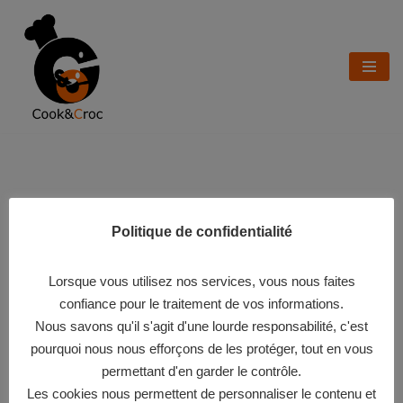
Aller
au
contenu
De grandes choses se
Politique de confidentialité
profilent à l’horizon
Lorsque vous utilisez nos services, vous nous faites
confiance pour le traitement de vos informations.
Nous savons qu'il s'agit d'une lourde responsabilité, c'est
Quelque chose d’énorme se prépare ! Notre boutique est en
pourquoi nous nous efforçons de les protéger, tout en vous
chantier et sera bientôt lancée !
permettant d'en garder le contrôle.
Les cookies nous permettent de personnaliser le contenu et