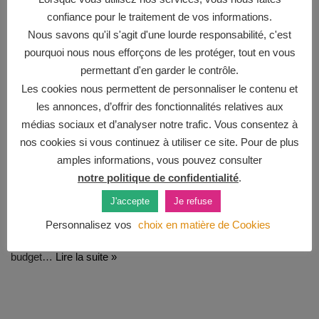
confiance pour le traitement de vos informations.
Nous savons qu'il s'agit d'une lourde responsabilité, c'est
pourquoi nous nous efforçons de les protéger, tout en vous
permettant d'en garder le contrôle.
Les cookies nous permettent de personnaliser le contenu et
les annonces, d’offrir des fonctionnalités relatives aux
médias sociaux et d’analyser notre trafic. Vous consentez à
Où fêter un anniversaire d’enfant à
nos cookies si vous continuez à utiliser ce site. Pour de plus
amples informations, vous pouvez consulter
Courbevoie ?
notre politique de confidentialité
.
par
Caroline
17 juillet 2021
3 commentaires
J'accepte
Je refuse
Où fêter un anniversaire à Courbevoie et ses environs avec des
Personnalisez vos
choix en matière de Cookies
enfants ? 5 lieux testés et approuvés en fonction de la météo, du
budget…
Lire la suite »