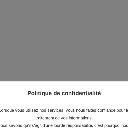
Politique de confidentialité
profilent à l’horizon
Lorsque vous utilisez nos services, vous nous faites confiance pour l
traitement de vos informations.
que est en chantier et sera bientôt lancée !
ous savons qu'il s'agit d'une lourde responsabilité, c'est pourquoi no