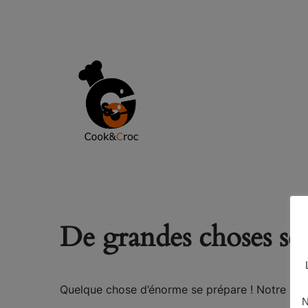
Aller
au
contenu
De grandes choses se 
Quelque chose d’énorme se prépare ! Notre bouti
N